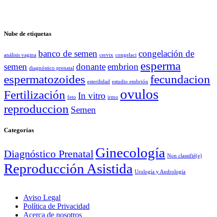
Nube de etiquetas
banco de semen
congelación de
análisis vagina
cervix
congelaci
esperma
semen
donante
embrion
diagnóstico prenatal
espermatozoides
fecundacion
esterilidad
estudio embrión
ovulos
Fertilización
In vitro
feto
irmo
reproduccion
Semen
Categorías
Ginecología
Diagnóstico Prenatal
Non classifié(e)
Reproducción Asistida
Urología y Andrología
Aviso Legal
Política de Privacidad
Acerca de nosotros