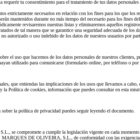
requerir tu consentimiento para el tratamiento de tus datos personales
tos estrictamente necesarios en relación con los fines para los que los
serán mantenidos durante no más tiempo del necesario para los fines del
ódicamente revisaremos nuestras listas y eliminaremos aquellos registro
ratados de tal manera que se garantice una seguridad adecuada de los d
 no autorizado o uso indebido de los datos de nuestros usuarios por part
sobre el uso que hacemos de los datos personales de nuestros clientes, p
yan utilizado para comunicarse (formulario online, por teléfono o por 
ales, que entiendas las implicaciones de los usos que llevamos a cabo, 
 y la Política de cookies, información que puedes consultar en esta mi
sobre la política de privacidad puedes seguir leyendo el documento.
omete a cumplir la legislación vigente en cada momento en mater
ARQUES DE OLIVEIRA, S.L., de conformidad con las exigencias pr