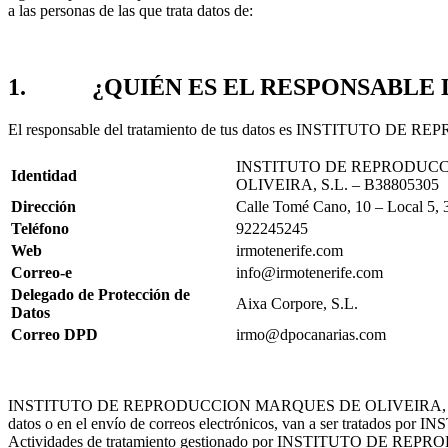
a las personas de las que trata datos de:
1. ¿QUIÉN ES EL RESPONSABLE D
El responsable del tratamiento de tus datos es INSTITUTO 
INSTITUTO DE REPRODUC
Identidad
OLIVEIRA, S.L. – B38805305
Dirección
Calle Tomé Cano, 10 – Local 5, 
Teléfono
922245245
Web
irmotenerife.com
Correo-e
info@irmotenerife.com
Delegado de Protección de
Aixa Corpore, S.L.
Datos
Correo DPD
irmo@dpocanarias.com
INSTITUTO DE REPRODUCCION MARQUES DE OLIVEIRA, S.L. informa al
datos o en el envío de correos electrónicos, van a ser tratado
Actividades de tratamiento gestionado por INSTITUTO DE REP