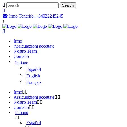
☎ Irmo Tenerife. +34922245245
Irmo
Assicurazioni accettate
Nostro Team
Contatto
Italiano
Español
English
Français
Irmo
Assicurazioni accettate
Nostro Team
Contatto
Italiano
Español