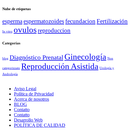
Nube de etiquetas
esperma
espermatozoides
fecundacion
Fertilización
ovulos
reproduccion
In vitro
Categorías
Ginecología
Diagnóstico Prenatal
blog
Non
Reproducción Asistida
categorizzato
Urología y
Andrología
Aviso Legal
Política de Privacidad
Acerca de nosotros
BLOG
Contatto
Contatto
Desarrollo Web
POLÍTICA DE CALIDAD