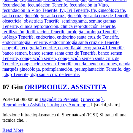
07 Giu
O
RIPRODUZ. ASSISTITA
Posted at 08:00h
in
Diagnóstico Prenatal
,
Ginecología
,
Reproducción Asistida
,
Urología y Andrología
[social_share]
Iniezione Intracitoplasmatica di Spermatozoi (ICSI) Si tratta di una
tecnica che...
Read More