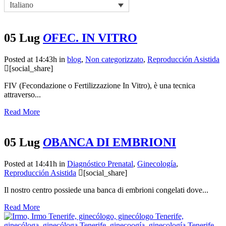
Italiano
05 Lug
O
FEC. IN VITRO
Posted at 14:43h
in
blog
,
Non categorizzato
,
Reproducción Asistida
[social_share]
FIV (Fecondazione o Fertilizzazione In Vitro), è una tecnica
attraverso...
Read More
05 Lug
O
BANCA DI EMBRIONI
Posted at 14:41h
in
Diagnóstico Prenatal
,
Ginecología
,
Reproducción Asistida
[social_share]
Il nostro centro possiede una banca di embrioni congelati dove...
Read More