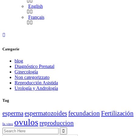
English
Français
Categorie
blog
Diagnóstico Prenatal
Ginecología
Non categorizzato
Reproducción Asistida
Urología y Andrología
Tag
esperma
espermatozoides
fecundacion
Fertilización
ovulos
reproduccion
In vitro
Search
for: