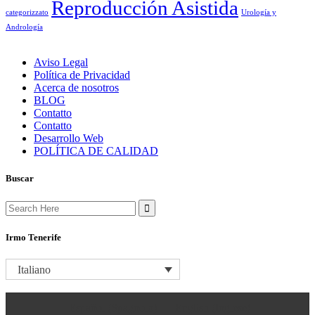
Reproducción Asistida
categorizzato
Urología y
Andrología
Aviso Legal
Política de Privacidad
Acerca de nosotros
BLOG
Contatto
Contatto
Desarrollo Web
POLÍTICA DE CALIDAD
Buscar
Search
for:
Irmo Tenerife
Italiano
Español
(
Spagnolo
)
English
(
Inglese
)