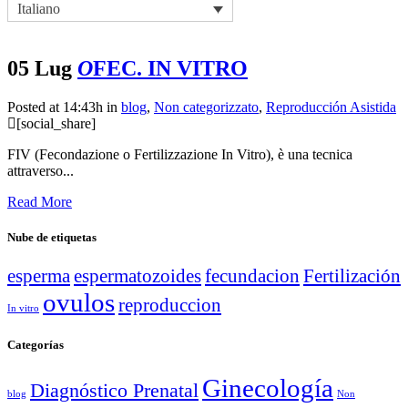
Italiano
05 Lug
O
FEC. IN VITRO
Posted at 14:43h
in
blog
,
Non categorizzato
,
Reproducción Asistida
[social_share]
FIV (Fecondazione o Fertilizzazione In Vitro), è una tecnica
attraverso...
Read More
Nube de etiquetas
esperma
espermatozoides
fecundacion
Fertilización
ovulos
reproduccion
In vitro
Categorías
Ginecología
Diagnóstico Prenatal
blog
Non