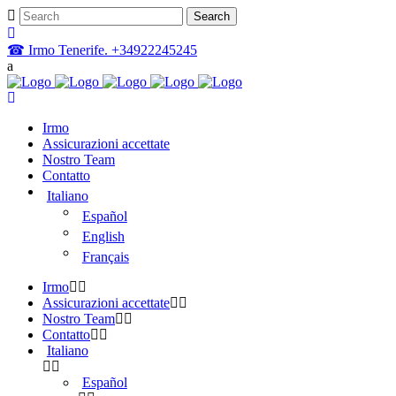
☎ Irmo Tenerife. +34922245245
Irmo
Assicurazioni accettate
Nostro Team
Contatto
Italiano
Español
English
Français
Irmo
Assicurazioni accettate
Nostro Team
Contatto
Italiano
Español