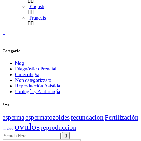
English
Français
Categorie
blog
Diagnóstico Prenatal
Ginecología
Non categorizzato
Reproducción Asistida
Urología y Andrología
Tag
esperma
espermatozoides
fecundacion
Fertilización
ovulos
reproduccion
In vitro
Search
for: