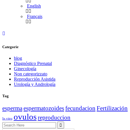
English
Français
Categorie
blog
Diagnóstico Prenatal
Ginecología
Non categorizzato
Reproducción Asistida
Urología y Andrología
Tag
esperma
espermatozoides
fecundacion
Fertilización
ovulos
reproduccion
In vitro
Search
for: