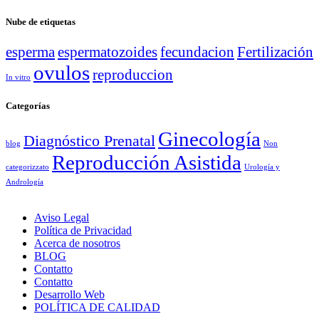
Nube de etiquetas
esperma
espermatozoides
fecundacion
Fertilización
ovulos
reproduccion
In vitro
Categorías
Ginecología
Diagnóstico Prenatal
blog
Non
Reproducción Asistida
categorizzato
Urología y
Andrología
Aviso Legal
Política de Privacidad
Acerca de nosotros
BLOG
Contatto
Contatto
Desarrollo Web
POLÍTICA DE CALIDAD