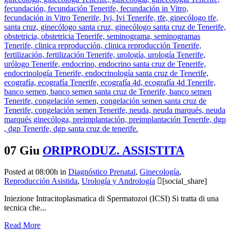
07 Giu
O
RIPRODUZ. ASSISTITA
Posted at 08:00h
in
Diagnóstico Prenatal
,
Ginecología
,
Reproducción Asistida
,
Urología y Andrología
[social_share]
Iniezione Intracitoplasmatica di Spermatozoi (ICSI) Si tratta di una
tecnica che...
Read More