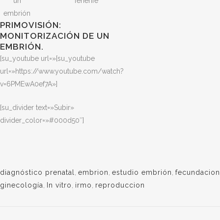
un
Tenerife
embrión
PRIMOVISIÓN:
MONITORIZACIÓN DE UN
EMBRIÓN.
[su_youtube url=»[su_youtube
url=»https://www.youtube.com/watch?
v=6PMEwA0ef7A»]
[su_divider text=»Subir»
divider_color=»#000d50″]
diagnóstico prenatal
,
embrion
,
estudio embrión
,
fecundacion
ginecología
,
In vitro
,
irmo
,
reproduccion