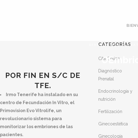
BIEN
CATEGORÍAS
DIAGNÓSTICO PRENA
O
Embrio
Cita Online
Diagnóstico
POR FIN EN S/C DE
Prenatal
TFE.
Endocrinología y
Irmo Tenerife ha instalado en su
nutrición
centro de Fecundación In Vitro, el
Primovision Evo Vitrolife, un
Fertilización
revolucionario sistema para
Ginecoestética
monitorizar los embriones de las
pacientes.
Ginecología