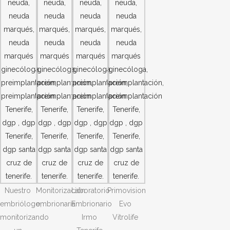
Nuestro
Monitorización
Laboratorio
Primovision
embriólogo,
embrionaria
Embrionario
Evo
monitorizando
Irmo
Vitrolife