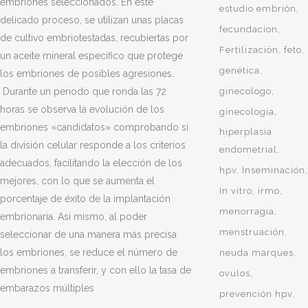
embriones seleccionados. En este
estudio embrión
delicado proceso, se utilizan unas placas
fecundacion
de cultivo embriotestadas, recubiertas por
Fertilización
feto
un aceite mineral específico que protege
genética
los embriones de posibles agresiones.
Durante un periodo que ronda las 72
ginecologo
horas se observa la evolución de los
ginecología
embriones «candidatos» comprobando si
hiperplasia
la división celular responde a los criterios
endometrial
adecuados, facilitando la elección de los
hpv
Inseminación
mejores, con lo que se aumenta el
In vitro
irmo
porcentaje de éxito de la implantación
menorragia
embrionaria. Así mismo, al poder
menstruación
seleccionar de una manera más precisa
los embriones, se reduce el número de
neuda marques
embriones a transferir, y con ello la tasa de
ovulos
embarazos múltiples
prevención hpv