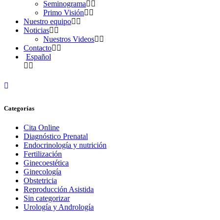
Seminograma
Primo Visión
Nuestro equipo
Noticias
Nuestros Videos
Contacto
Español
Categorías
Cita Online
Diagnóstico Prenatal
Endocrinología y nutrición
Fertilización
Ginecoestética
Ginecología
Obstetricia
Reproducción Asistida
Sin categorizar
Urología y Andrología