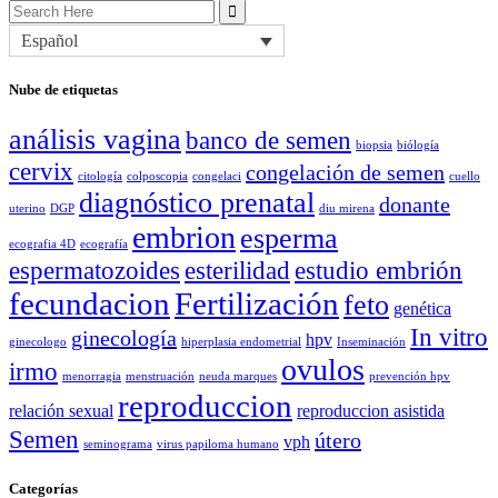
Search
for:
Español
Nube de etiquetas
análisis vagina
banco de semen
biopsia
biólogía
cervix
congelación de semen
citología
colposcopia
congelaci
cuello
diagnóstico prenatal
donante
uterino
DGP
diu mirena
embrion
esperma
ecografia 4D
ecografía
espermatozoides
esterilidad
estudio embrión
fecundacion
Fertilización
feto
genética
In vitro
ginecología
hpv
ginecologo
hiperplasia endometrial
Inseminación
ovulos
irmo
menorragia
menstruación
neuda marques
prevención hpv
reproduccion
relación sexual
reproduccion asistida
Semen
útero
vph
seminograma
virus papiloma humano
Categorías