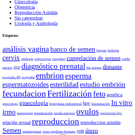
Ginecología
Obstetricia
Reproducción Asistida
Sin categorizar
Urología y Andrología
Etiquetas
análisis vagina
banco de semen
biopsia
biólogía
cervix
congelación de semen
citología
colposcopia
congelaci
cuello
diagnóstico prenatal
donante
uterino
DGP
diu mirena
embrion
esperma
ecografia 4D
ecografía
espermatozoides
esterilidad
estudio embrión
fecundacion
Fertilización
feto
genética
In vitro
ginecología
hpv
ginecologo
hiperplasia endometrial
Inseminación
ovulos
irmo
menorragia
menstruación
neuda marques
prevención hpv
reproduccion
relación sexual
reproduccion asistida
Semen
útero
vph
seminograma
virus papiloma humano