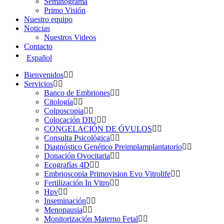
Seminograma
Primo Visión
Nuestro equipo
Noticias
Nuestros Videos
Contacto
Español
Bienvenidos
Servicios
Banco de Embriones
Citología
Colposcopia
Colocación DIU
CONGELACIÓN DE ÓVULOS
Consulta Psicológica
Diagnóstico Genético Preimplamplantatorio
Donación Ovocitaria
Ecografías 4D
Embrioscopia Primovision Evo Vitrolife
Fertilización In Vitro
Hpv
Inseminación
Menopausia
Monitorización Materno Fetal