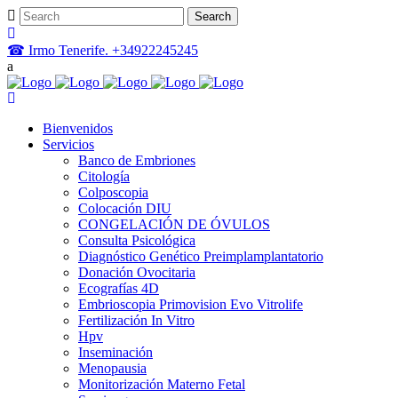
☎ Irmo Tenerife. +34922245245
Bienvenidos
Servicios
Banco de Embriones
Citología
Colposcopia
Colocación DIU
CONGELACIÓN DE ÓVULOS
Consulta Psicológica
Diagnóstico Genético Preimplamplantatorio
Donación Ovocitaria
Ecografías 4D
Embrioscopia Primovision Evo Vitrolife
Fertilización In Vitro
Hpv
Inseminación
Menopausia
Monitorización Materno Fetal