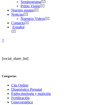
Seminograma
Primo Visión
Nuestro equipo
Noticias
Nuestros Videos
Contacto
Español
[social_share_list]
Categorías
Cita Online
Diagnóstico Prenatal
Endocrinología y nutrición
Fertilización
Ginecoestética